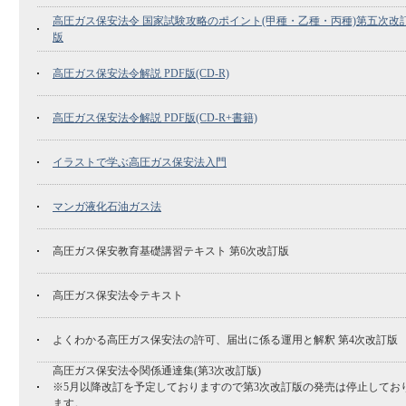
高圧ガス保安法令 国家試験攻略のポイント(甲種・乙種・丙種)第五次改
版
高圧ガス保安法令解説 PDF版(CD-R)
高圧ガス保安法令解説 PDF版(CD-R+書籍)
イラストで学ぶ高圧ガス保安法入門
マンガ液化石油ガス法
高圧ガス保安教育基礎講習テキスト 第6次改訂版
高圧ガス保安法令テキスト
よくわかる高圧ガス保安法の許可、届出に係る運用と解釈 第4次改訂版
高圧ガス保安法令関係通達集(第3次改訂版)
※5月以降改訂を予定しておりますので第3次改訂版の発売は停止してお
ます。