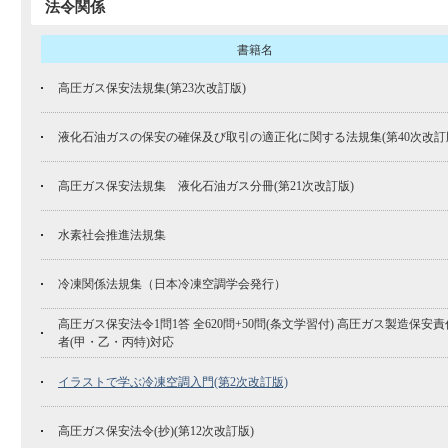
法令関係
書籍名
高圧ガス保安法規集(第23次改訂版)
液化石油ガスの保安の確保及び取引の適正化に関する法規集(第40次改訂
高圧ガス保安法規集 液化石油ガス分冊(第21次改訂版)
水素社会推進法規集
冷凍関係法規集（日本冷凍空調学会発行）
高圧ガス保安法令1問1答 全620問+50問(条文学習付) 高圧ガス製造保安責
者(甲・乙・丙特)対応
イラストで学ぶ冷凍空調入門(第2次改訂版)
高圧ガス保安法令(抄)(第12次改訂版)